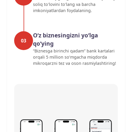
soliq to'lovini to'lang va barcha
imkoniyatlardan foydalaning.
O‘z biznesingizni yo‘lga
03
qo‘ying
“Biznesga birinchi qadam” bank kartalari
orqali 5 million so‘mgacha miqdorda
mikroqarzni tez va oson rasmiylashtiring!