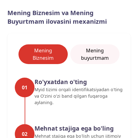
Mening Biznesim va Mening
Buyurtmam ilovasini mexanizmi
Mening
Mening
Biznesim
buyurtmam
Ro'yxatdan o'ting
01
Myid tizimi orqali identifikatsiyadan o'ting
va O‘zini o‘zi band qilgan fuqaroga
aylaning.
Mehnat stajiga ega bo'ling
02
Mehnat stajiga ega bo'lish uchun ijtimoiy