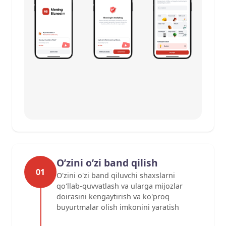
O’zini o’zi band qilish
01
O'zini o'zi band qiluvchi shaxslarni
qo'llab-quvvatlash va ularga mijozlar
doirasini kengaytirish va ko'proq
buyurtmalar olish imkonini yaratish